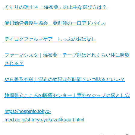
くすりの話 114 「湿布薬」の上手な選び方は？
淀川勤労者厚生協会 薬剤師の一口アドバイス
テイコクファルマケア しっぷのおはなし
ファーマシスタ｜湿布薬・テープ剤はどれくらい体に吸収
される？
やら整形外科｜湿布の効果は何時間？いつ貼るといい？
静岡県立こころの医療センター｜意外なシップの落とし穴
https://hospinfo.tokyo-
med.ac.jp/shinryo/yakuzai/kusuri.html