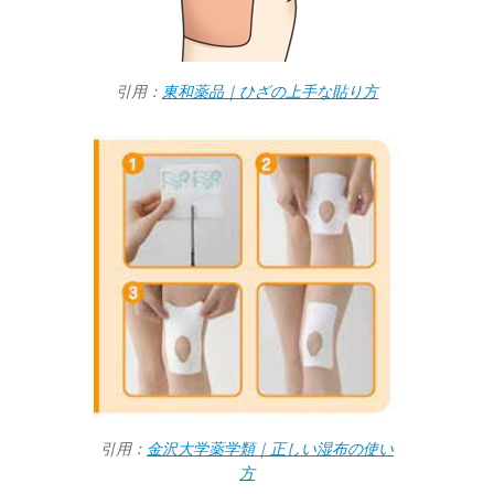
引用：
東和薬品｜ひざの上手な貼り方
引用：
金沢大学薬学類｜正しい湿布の使い
方