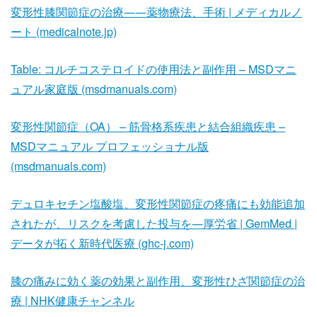
変形性膝関節症の治療――薬物療法、手術 | メディカルノ
ート (medicalnote.jp)
Table: コルチコステロイドの使用法と副作用 – MSDマニ
ュアル家庭版 (msdmanuals.com)
変形性関節症（OA） – 筋骨格系疾患と結合組織疾患 –
MSDマニュアル プロフェッショナル版
(msdmanuals.com)
デュロキセチン塩酸塩、変形性関節症の疼痛にも効能追加
されたが、リスクを考慮した投与を―厚労省 | GemMed |
データが拓く新時代医療 (ghc-j.com)
膝の痛みに効く薬の効果と副作用、変形性ひざ関節症の治
療 | NHK健康チャンネル