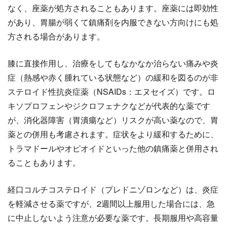
なく、座薬が処方されることもあります。座薬には即効性
があり、胃腸が弱くて鎮痛剤を内服できない方向けにも処
方される場合があります。
膝に直接作用し、治療をしてもなかなか治らない痛みや炎
症（熱感や赤く腫れている状態など）の緩和を図るのが非
ステロイド性抗炎症薬（NSAIDs：エヌセイズ）です。ロ
キソプロフェンやジクロフェナクなどが代表的な薬です
が、消化器障害（胃潰瘍など）リスクが高い薬なので、胃
薬との併用も考慮されます。症状をより緩和するために、
トラマドールやオピオイドといった他の鎮痛薬と併用され
ることもあります。
経口コルチコステロイド（プレドニゾロンなど）は、炎症
を軽減させる薬ですが、2週間以上服用した場合には、急
に中止しないよう注意が必要な薬です。長期服用や高容量