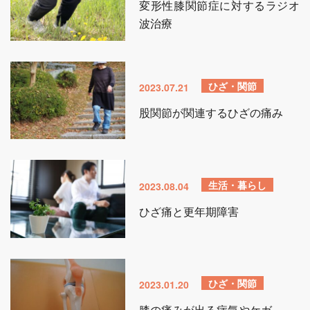
変形性膝関節症に対するラジオ
波治療
ひざ・関節
2023.07.21
股関節が関連するひざの痛み
生活・暮らし
2023.08.04
ひざ痛と更年期障害
ひざ・関節
2023.01.20
膝の痛みが出る病気やケガ