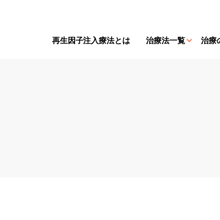
再⽣因⼦注⼊療法とは
治療法一覧
治療