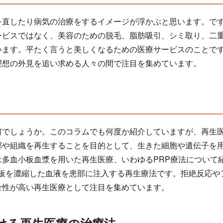
を直したり病気の治療をするイメージが浮かぶと思います。で
ービスではなく、美容のための脱毛、脂肪吸引、シミ取り、二
います。平たく言うと美しくなるための医療サービスのことで
理想の外見を追い求める人々の間で注目を集めています。
何でしょうか。このコラムでも何度か紹介していますが、再生
部や組織を再生することを目的として、生きた細胞や遺伝子を
は多血小板血漿を用いた再生医療、いわゆるPRP療法について
小板を濃縮した血液を患部に注入する再生療法です。拒絶反応や
全性が高い再生医療として注目を集めています。
ける再生医療の治療法