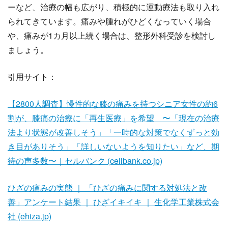
ーなど、治療の幅も広がり、積極的に運動療法も取り入れ
られてきています。痛みや腫れがひどくなっていく場合
や、痛みが1カ月以上続く場合は、整形外科受診を検討し
ましょう。
引用サイト：
【2800人調査】慢性的な膝の痛みを持つシニア女性の約6
割が、膝痛の治療に「再生医療」を希望 〜「現在の治療
法より状態が改善しそう」「一時的な対策でなくずっと効
き目がありそう」「詳しいないようを知りたい」など、期
待の声多数〜｜セルバンク (cellbank.co.jp)
ひざの痛みの実態 ｜ 「ひざの痛みに関する対処法と改
善」アンケート結果 ｜ ひざイキイキ ｜ 生化学工業株式会
社 (ehiza.jp)