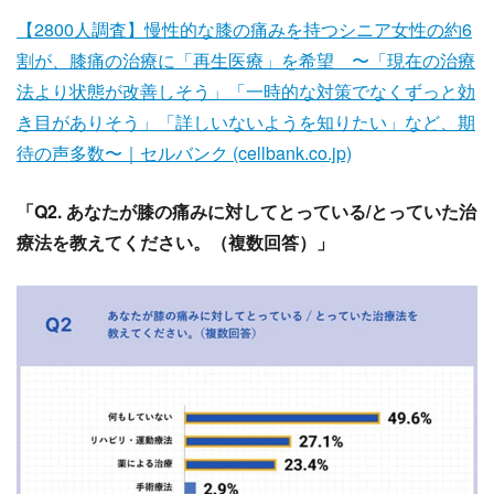
【2800人調査】慢性的な膝の痛みを持つシニア女性の約6
割が、膝痛の治療に「再生医療」を希望 〜「現在の治療
法より状態が改善しそう」「一時的な対策でなくずっと効
き目がありそう」「詳しいないようを知りたい」など、期
待の声多数〜｜セルバンク (cellbank.co.jp)
「Q2. あなたが膝の痛みに対してとっている/とっていた治
療法を教えてください。（複数回答）」