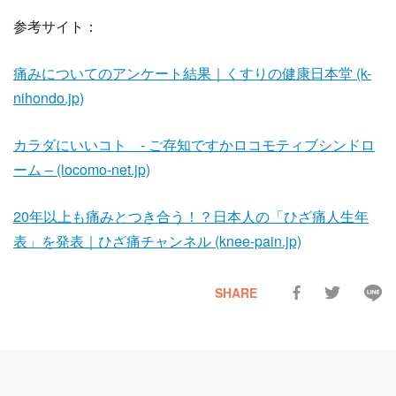
参考サイト：
痛みについてのアンケート結果｜くすりの健康日本堂 (k-
nihondo.jp)
カラダにいいコト - ご存知ですかロコモティブシンドロ
ーム – (locomo-net.jp)
20年以上も痛みとつき合う！？日本人の「ひざ痛人生年
表」を発表｜ひざ痛チャンネル (knee-pain.jp)
SHARE