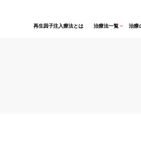
再⽣因⼦注⼊療法とは
治療法一覧
治療